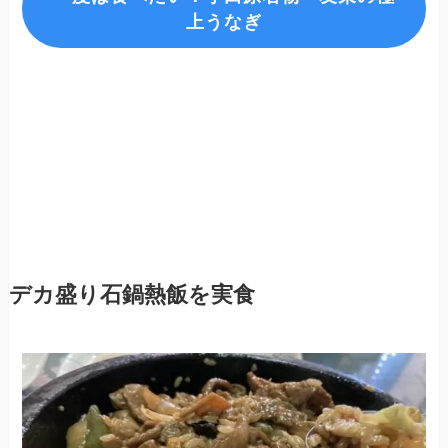
上うなぎ
デカ盛り石鍋熱飯を実食