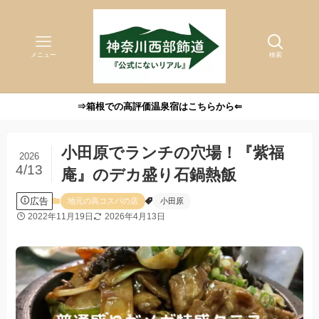
メニュー
検索
⇒箱根での高評価温泉宿はこちらから⇐
小田原でランチの穴場！『紫福
2026
4/13
庵』のデカ盛り石鍋熱飯
広告
地元の高コスパの店
小田原
2022年11月19日
2026年4月13日