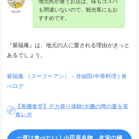
地元民が通うお店は、味もコスパ
も間違いないので、観光客にもお
地元民
すすめです。
『紫福庵』は、地元の人に愛される理由がきっと
あるでしょう。
紫福庵 （ズーフーアン） – 井細田/中華料理 | 食
べログ
【善磯食堂】デカ盛り体験|大磯の噂の量を実
食レポ
一度は食べたい！小田原名物 友栄の極