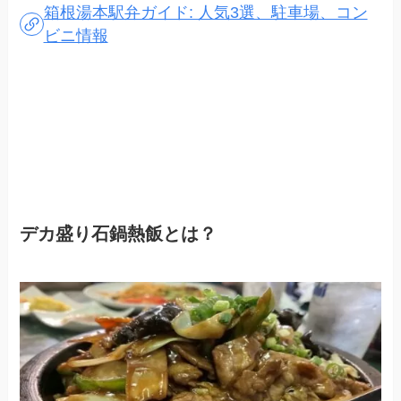
箱根湯本駅弁ガイド: 人気3選、駐車場、コン
ビニ情報
デカ盛り石鍋熱飯とは？