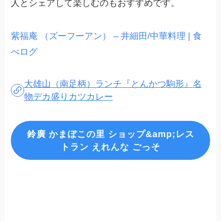
人とシェアして楽しむのもおすすめです。
紫福庵 （ズーフーアン） – 井細田/中華料理 | 食
べログ
大雄山（南足柄）ランチ『とんかつ駒形』名
物デカ盛りカツカレー
鈴廣 かまぼこの里 ショップ&amp;レス
トラン えれんな ごっそ