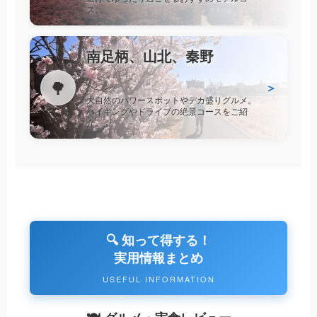
ス。
南足柄、山北、秦野
🌳
＞
大自然のパワースポットやデカ盛りグルメ。
ハイキングやドライブの絶景コースをご紹
介。
🔍 知って得する！
実用情報まとめ
USEFUL INFORMATION