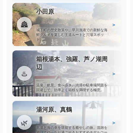
小田原
🏯
＞
城下町の歴史散策や、早川漁港での新鮮な海
鮮グルメを楽しむ王道ルートと穴場スポッ
ト。
箱根湯本、強羅、芦ノ湖周
辺
♨️
＞
温泉、絶景、食べ歩き。渋滞や駐車場問題を
回避して、効率よく箱根を満喫する極意。
湯河原、真鶴
🌿
＞
名湯と海の幸を堪能する癒やしの旅。混雑を
避けてゆったり過ごせるおすすめモデルコー