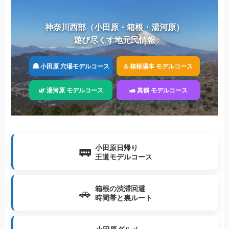
神奈川西部（小田原・箱根・湯河原）
遊び尽くす地元民情報
🏯 小田原 穴場モデルコース
♨️ 箱根湯本 モデルコース
🌿 湯河原 モデルコース
🛥️ 真鶴 モデルコース
小田原日帰り
🚃
王道モデルコース
箱根の渋滞回避
🚗
時間帯と裏ルート