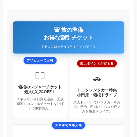
🎒 旅の準備
お得な割引チケット
RECOMMENDED TICKETS
アソビューでお得
楽天ポイントが貯まる
🏊‍♂️
🚗
箱根のレジャーチケット
トヨタレンタカー特集
最大◯◯%OFF！
小田原・箱根ドライブ
ユネッサンや日帰り温泉（天成
楽天トラベルでレンタカーをお
園等）のスマホチケットを並ば
得に予約。西湘バイパスや芦ノ
ずに事前購入。
湖を快適ドライブ。
スマホで簡単入場