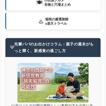
小田原グルメ
🍽️
名物と穴場まとめ
箱根の厳選旅館
♨️
※楽天トラベル
先輩パパのお出かけコラム：親子の週末がも
💡
っと輝く、新感覚の過ごし方
山北つぶらの公園の素晴らしい青空の下を元気に走