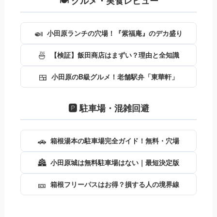
🍽️ グルメ・実食レビュー
🍛
小田原ランチの穴場！『紫福庵』のデカ盛り
🍜
【検証】飯田商店はまずい？理由と全知識
🍱
小田原のB級グルメ！老舗駅弁「東華軒」
🅿️ 駐車場・混雑回避
🚗
箱根湯本の駐車場完全ガイド！無料・穴場
🏯
小田原城は無料駐車場はない｜最短決定版
🎫
箱根フリーパスはお得？損する人の境界線