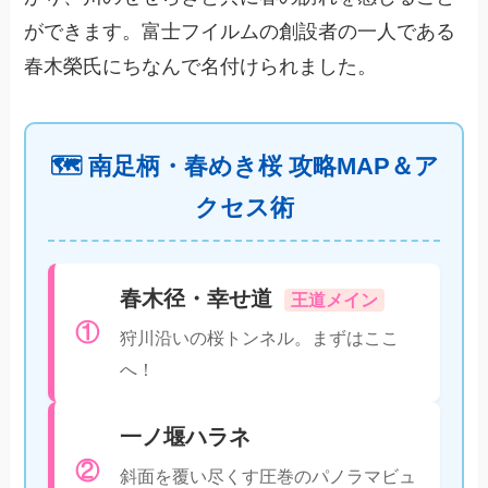
ができます。富士フイルムの創設者の一人である
春木榮氏にちなんで名付けられました。
🗺️ 南足柄・春めき桜 攻略MAP＆ア
クセス術
春木径・幸せ道
王道メイン
①
狩川沿いの桜トンネル。まずはここ
へ！
一ノ堰ハラネ
②
斜面を覆い尽くす圧巻のパノラマビュ