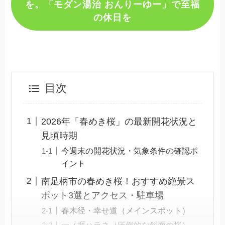
を。「モダン湯治 おんりーゆー」で至福
の休日を
目次
2026年「春めき桜」の最新開花状況と
見頃時期
今週末の開花状況・気象条件の確認ポ
イント
南足柄市の春めき桜！おすすめ絶景ス
ポット3選とアクセス・駐車場
春木径・幸せ道（メインスポット）
一ノ堰ハラネ（圧倒的な斜面の桜）