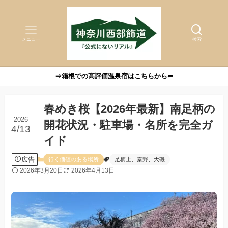
メニュー
検索
⇒箱根での高評価温泉宿はこちらから⇐
春めき桜【2026年最新】南足柄の
2026
開花状況・駐車場・名所を完全ガ
4/13
イド
広告
行く価値のある場所
足柄上、秦野、大磯
2026年3月20日
2026年4月13日