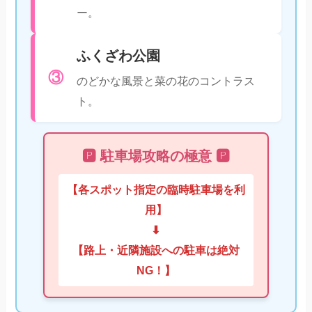
ー。
ふくざわ公園
③
のどかな風景と菜の花のコントラス
ト。
🅿️ 駐車場攻略の極意 🅿️
【各スポット指定の臨時駐車場を利
用】
⬇
【路上・近隣施設への駐車は絶対
NG！】