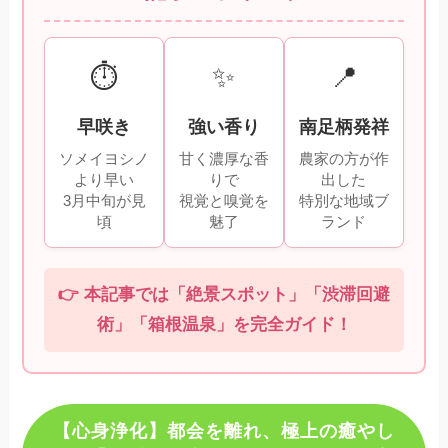
⏱️
✨
📍
早咲き
強い香り
南足柄発祥
ソメイヨシノ
甘く濃厚な香
農家の方が作
より早い
りで
出した
3月中旬が見
視覚と嗅覚を
特別な地域ブ
頃
魅了
ランド
👉 本記事では「絶景スポット」「渋滞回避
術」「箱根温泉」を完全ガイド！
【心身浄化】都会を離れ、極上の癒やし